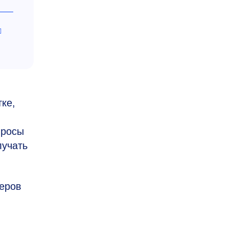
ке,
просы
лучать
еров