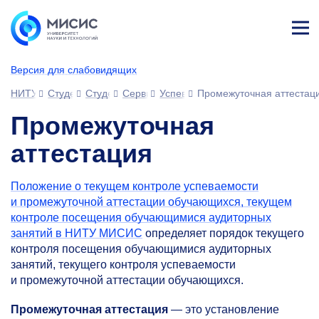
Лич
ны
Версия для слабовидящих
й
каб
НИТУ МИСИС
Студентам
Студенческий офис
Сервисы для обучающихся
Успеваемость
Промежуточная аттестац
ине
т
Промежуточная
аттестация
Положение о текущем контроле успеваемости
и промежуточной аттестации обучающихся, текущем
контроле посещения обучающимися аудиторных
занятий в НИТУ МИСИС
определяет порядок текущего
контроля посещения обучающимися аудиторных
занятий, текущего контроля успеваемости
и промежуточной аттестации обучающихся.
Промежуточная аттестация
— это установление