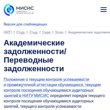
Лич
ны
Версия для слабовидящих
й
каб
НИТУ МИСИС
Студентам
Студенческий офис
Сервисы для обучающихся
Успеваемость
Академические задолжен
ине
т
Академические
задолженности/
Переводные
задолженности
Положение о текущем контроле успеваемости
и промежуточной аттестации обучающихся, текущем
контроле посещения обучающимися аудиторных
занятий в НИТУ МИСИС
определяет порядок текущего
контроля посещения обучающимися аудиторных
занятий, текущего контроля успеваемости