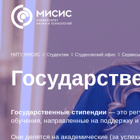
НИТУ МИСИС
Студентам
Студенческий офис
Сервисы
Государств
Государственные стипендии
— это рег
обучения, направленные на поддержку и
Они делятся на академические (за успе