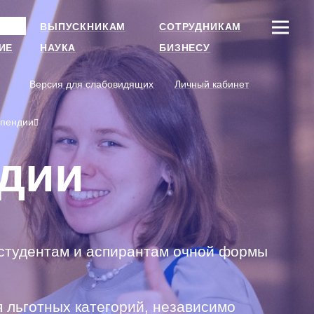
ВЫПУСКНИКАМ
СОТРУДНИКАМ
ИЕ
НАУКА
БИЗНЕСУ
Версия для слабовидящих
Личный кабинет
ипендии
ндии
студентам и аспирантам очной формы
 льготных категорий, независимо