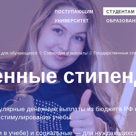
ПОСТУПАЮЩИМ
СТУДЕНТАМ
УНИВЕРСИТЕТ
ОБРАЗОВАН
 для обучающихся
Стипендии и выплаты
Государственные ст
енные стипе
улярные денежные выплаты из бюджета РФ 
 стимулирование учебы.
хи в учебе) и социальные — для нуждающихся