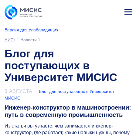
Лич
ны
Версия для слабовидящих
й
каб
НИТУ МИСИС
Новости
ине
т
Блог для
поступающих в
Университет МИСИС
3 АВГУСТА
Блог для поступающих в Университет
МИСИС
Инженер‑конструктор в машиностроении:
путь в современную промышленность
Из статьи вы узнаете, чем занимается инженер-
конструктор, где работает, какие навыки нужны, почему