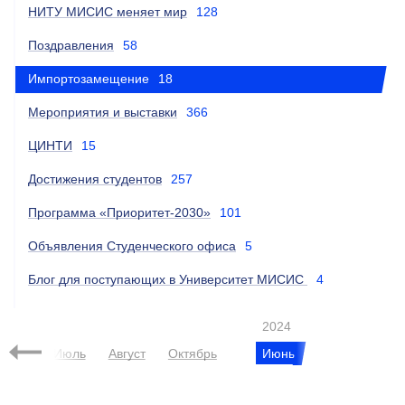
НИТУ МИСИС меняет мир
128
Поздравления
58
Импортозамещение
18
Мероприятия и выставки
366
ЦИНТИ
15
Достижения студентов
257
Программа «Приоритет-2030»
101
Объявления Студенческого офиса
5
Блог для поступающих в Университет МИСИС
4
023
2024
прель
Июль
Август
Октябрь
Июнь