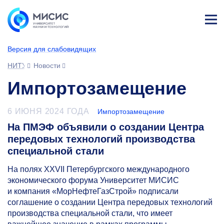
Лич
ны
Версия для слабовидящих
й
каб
НИТУ МИСИС
Новости
ине
т
Импортозамещение
6 ИЮНЯ 2024 ГОДА
Импортозамещение
На ПМЭФ объявили о создании Центра
передовых технологий производства
специальной стали
На полях XXVII Петербургского международного
экономического форума Университет МИСИС
и компания «МорНефтеГазСтрой» подписали
соглашение о создании Центра передовых технологий
производства специальной стали, что имеет