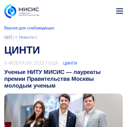
Лич
ны
Версия для слабовидящих
й
каб
НИТУ МИСИС
Новости
ине
т
ЦИНТИ
9 ФЕВРАЛЯ 2023 ГОДА
ЦИНТИ
Ученые НИТУ МИСИС — лауреаты
премии Правительства Москвы
молодым ученым