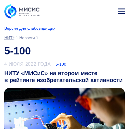
Лич
ны
Версия для слабовидящих
й
каб
НИТУ МИСИС
Новости
ине
т
5-100
4 ИЮЛЯ 2022 ГОДА
5-100
НИТУ «МИСиС» на втором месте
в рейтинге изобретательской активности