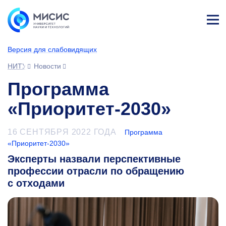
Лич
ны
Версия для слабовидящих
й
каб
НИТУ МИСИС
Новости
ине
т
Программа
«Приоритет-2030»
16 СЕНТЯБРЯ 2022 ГОДА
Программа
«Приоритет-2030»
Эксперты назвали перспективные
профессии отрасли по обращению
с отходами