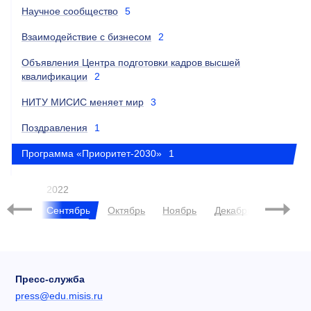
Научное сообщество
5
Взаимодействие с бизнесом
2
Объявления Центра подготовки кадров высшей
квалификации
2
НИТУ МИСИС меняет мир
3
Поздравления
1
Программа «Приоритет-2030»
1
2022
2023
Сентябрь
Октябрь
Ноябрь
Декабрь
Янва
Пресс-служба
press@edu.misis.ru