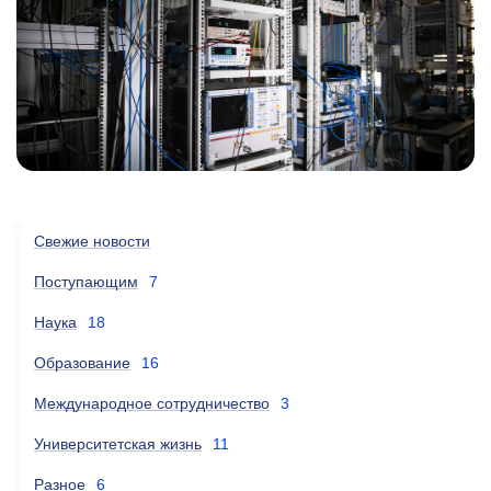
Свежие новости
Поступающим
7
Наука
18
Образование
16
Международное сотрудничество
3
Университетская жизнь
11
Разное
6