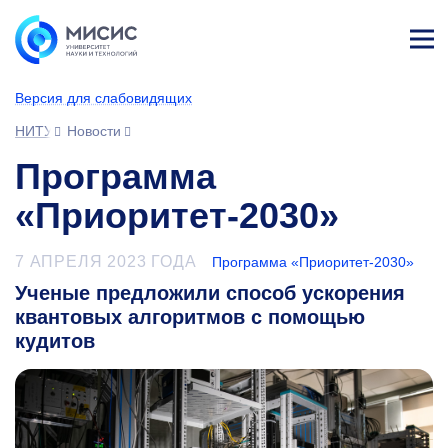
Лич
ны
Версия для слабовидящих
й
каб
НИТУ МИСИС
Новости
ине
т
Программа
«Приоритет-2030»
7 АПРЕЛЯ 2023 ГОДА
Программа «Приоритет-2030»
Ученые предложили способ ускорения
квантовых алгоритмов с помощью
кудитов