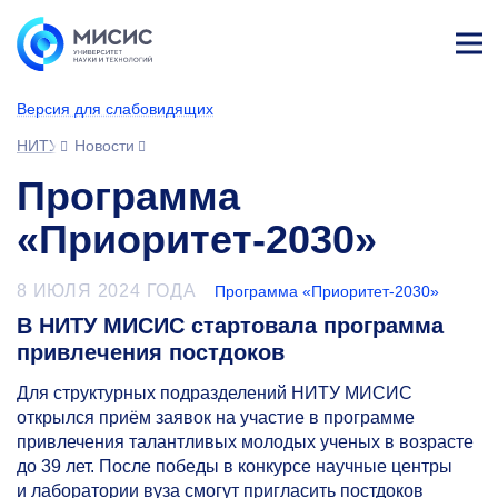
Лич
ны
Версия для слабовидящих
й
каб
НИТУ МИСИС
Новости
ине
т
Программа
«Приоритет-2030»
8 ИЮЛЯ 2024 ГОДА
Программа «Приоритет-2030»
В НИТУ МИСИС стартовала программа
привлечения постдоков
Для структурных подразделений НИТУ МИСИС
открылся приём заявок на участие в программе
привлечения талантливых молодых ученых в возрасте
до 39 лет. После победы в конкурсе научные центры
и лаборатории вуза смогут пригласить постдоков