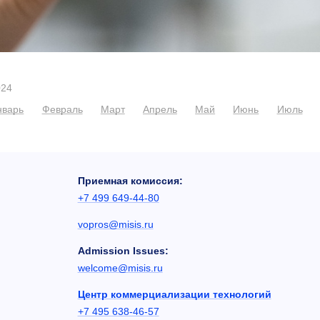
024
нварь
Февраль
Март
Апрель
Май
Июнь
Июль
Приемная комиссия:
+7 499 649-44-80
vopros@misis.ru
Admission Issues:
welcome@misis.ru
Центр коммерциализации технологий
+7 495 638-46-57