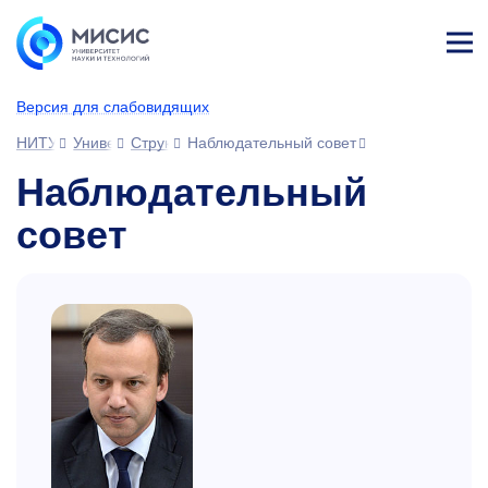
Лич
ны
Версия для слабовидящих
й
каб
НИТУ МИСИС
Университет
Структура университета
Наблюдательный совет
ине
т
Наблюдательный
совет