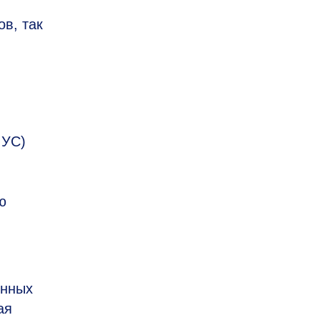
в, так
 УС)
ю
онных
ая