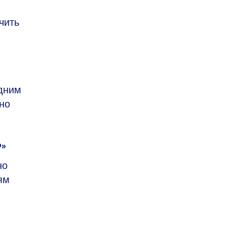
чить
дним
но
Ф»
но
ям