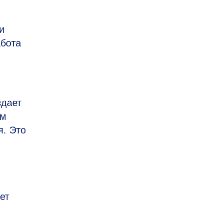
и
абота
здает
ым
я. Это
ет