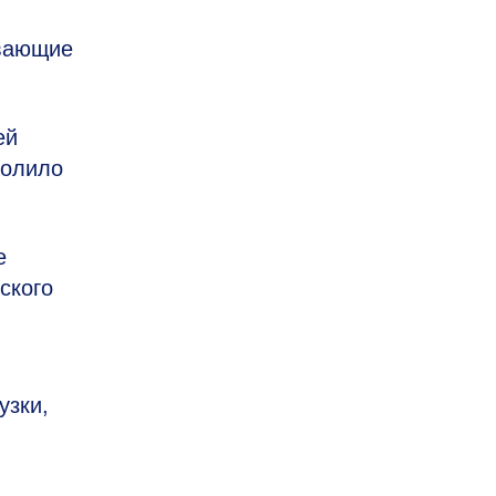
ывающие
ей
волило
е
ского
узки,