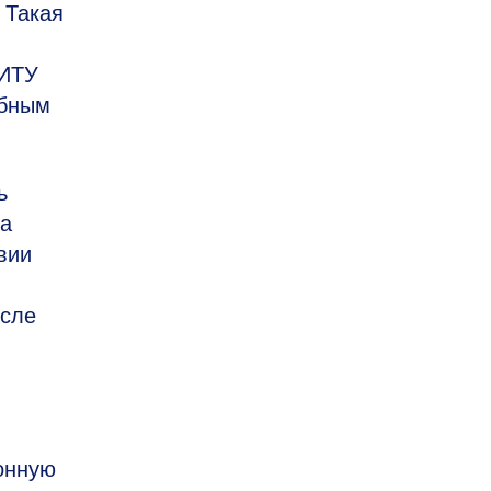
 Такая
НИТУ
обным
ь
ла
вии
осле
онную