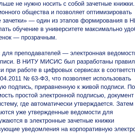
льше не нужно носить с собой зачетные книжки.
ионного общества и позволяет оптимизировать
е зачетки» — один из этапов формирования в 
ать обучение в университете максимально уд
енок — прозрачным.
с для преподавателей — электронная ведомост
одписи. В НИТУ МИСИС был разработаны прави
и при работе в цифровых сервисах в соответст
6.04.2011 №
63-ФЗ,
что позволяет использовать
ую подпись, приравненную к живой подписи. П
мость простой электронной подписью, документ
стему, где автоматически утверждается. Затем
аются уже утвержденные ведомости для
ужаются в электронные зачетные книжки
твующие уведомления на корпоративную электр