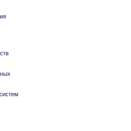
ния
ств
ьных
 систем