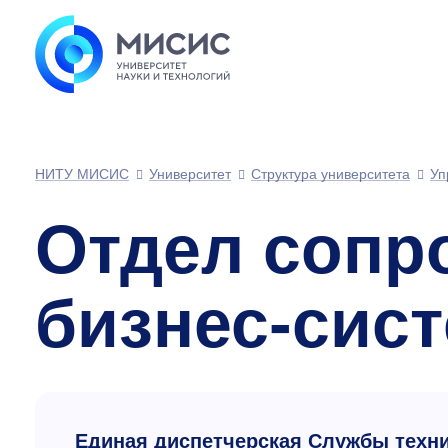
НИТУ МИСИС
Университет
Структура университета
Уп
Отдел сопр
бизнес-сис
Единая диспетчерская Службы техн