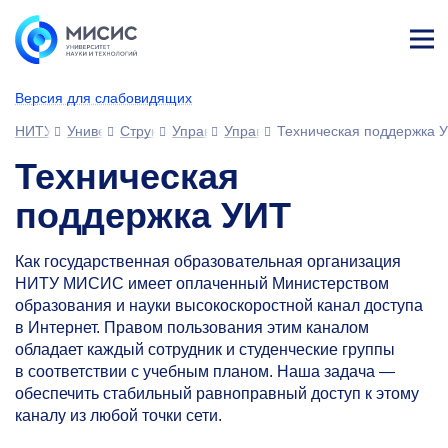
Лич
ны
Версия для слабовидящих
й
каб
НИТУ МИСИС
Университет
Структура университета
Управления
Управление информационных тех
Техническая поддержка 
ине
т
Техническая
поддержка УИТ
Как государственная образовательная организация
НИТУ МИСИС имеет оплаченный Министерством
образования и науки высокоскоростной канал доступа
в Интернет. Правом пользования этим каналом
обладает каждый сотрудник и студенческие группы
в соответствии с учебным планом. Наша задача —
обеспечить стабильный равноправный доступ к этому
каналу из любой точки сети.