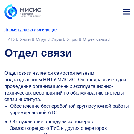
Лич
ны
Версия для слабовидящих
й
каб
НИТУ МИСИС
Университет
Структура университета
Управления
Управление информационных тех
Отдел связи
ине
т
Отдел связи
Отдел связи является самостоятельным
подразделением НИТУ МИСИС. Он предназначен для
проведения организационных эксплуатационно-
технических мероприятий по обслуживанию системы
связи института.
Обеспечение бесперебойной круглосуточной работы
учрежденческой АТС;
Обслуживание арендуемых номеров
Замоскворецкого ТУС и других операторов