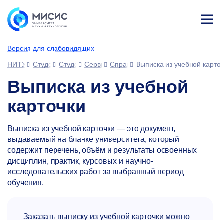
Лич
ны
Версия для слабовидящих
й
каб
НИТУ МИСИС
Студентам
Студенческий офис
Сервисы для обучающихся
Справки, выписки и другие докум
Выписка из учебной карт
ине
т
Выписка из учебной
карточки
Выписка из учебной карточки — это документ,
выдаваемый на бланке университета, который
содержит перечень, объём и результаты освоенных
дисциплин, практик, курсовых и научно-
исследовательских работ за выбранный период
обучения.
Заказать выписку из учебной карточки можно