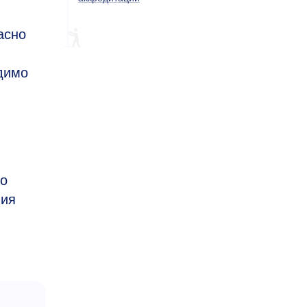
асно
димо
мо
ния