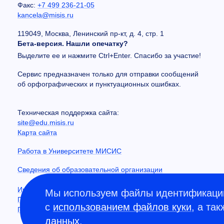
Факс:
+7 499 236-21-05
kancela@misis.ru
119049, Москва, Ленинский пр-кт, д. 4, стр. 1
Бета-версия. Нашли опечатку?
Выделите ее и нажмите Ctrl+Enter. Спасибо за участие!
Сервис предназначен только для отправки сообщений
об орфографических и пунктуационных ошибках.
Техническая поддержка сайта:
site@edu.misis.ru
Карта сайта
Работа в Университете МИСИС
Сведения об образовательной организации
Информация о закупках
Мы используем файлы идентификации
Противодействие коррупции
с
использованием файлов куки
, а та
Политика конфиденциальности
данных
.