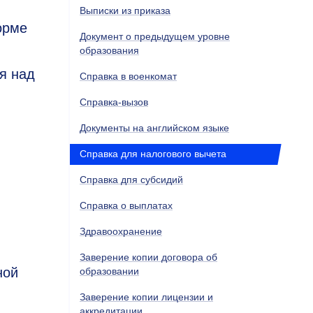
Выписки из приказа
орме
Документ о предыдущем уровне
образования
я над
Справка в военкомат
Справка-вызов
Документы на английском языке
Справка для налогового вычета
Справка дпя субсидий
Справка о выплатах
Здравоохранение
Заверение копии договора об
ной
образовании
Заверение копии лицензии и
аккредитации