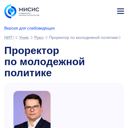
Лич
ны
Версия для слабовидящих
й
каб
НИТУ МИСИС
Университет
Руководство
Проректор по молодежной политике
ине
т
Проректор
по молодежной
политике