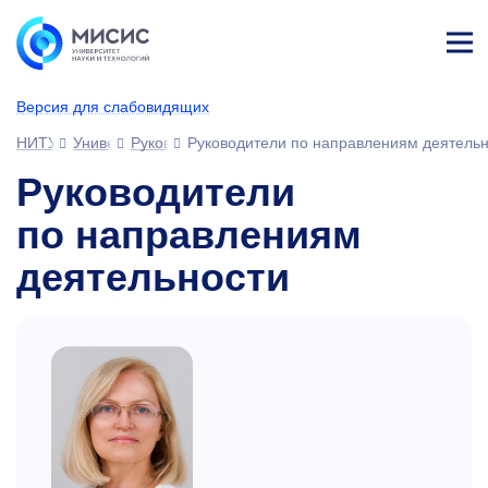
Лич
ны
Версия для слабовидящих
й
каб
НИТУ МИСИС
Университет
Руководство
Руководители по направлениям деятель
ине
т
Руководители
по направлениям
деятельности