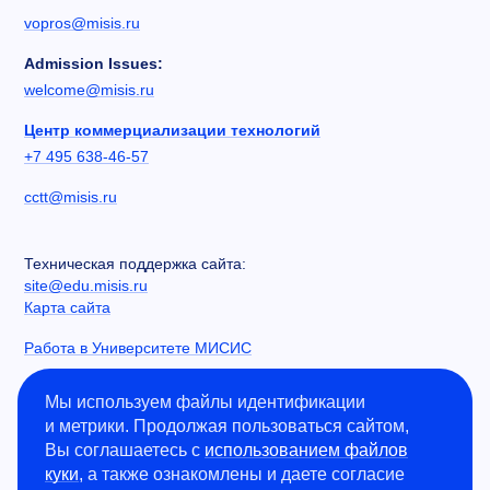
vopros@misis.ru
Admission Issues:
welcome@misis.ru
Центр коммерциализации технологий
+7 495 638-46-57
cctt@misis.ru
Техническая поддержка сайта:
site@edu.misis.ru
Карта сайта
Работа в Университете МИСИС
Сведения об образовательной организации
Мы используем файлы идентификации
и метрики. Продолжая пользоваться сайтом,
Информация о закупках
Вы соглашаетесь с
использованием файлов
Противодействие коррупции
куки
, а также ознакомлены и даете согласие
Политика конфиденциальности