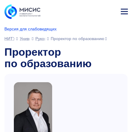
Лич
ны
Версия для слабовидящих
й
каб
НИТУ МИСИС
Университет
Руководство
Проректор по образованию
ине
т
Проректор
по образованию