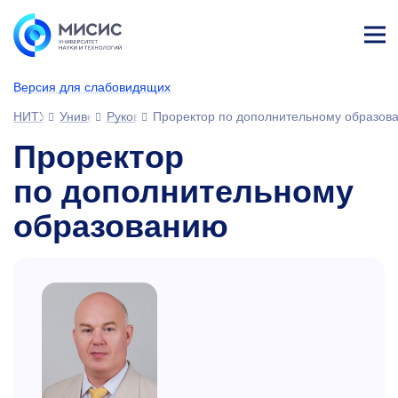
Лич
ны
Версия для слабовидящих
й
каб
НИТУ МИСИС
Университет
Руководство
Проректор по дополнительному образов
ине
т
Проректор
по дополнительному
образованию