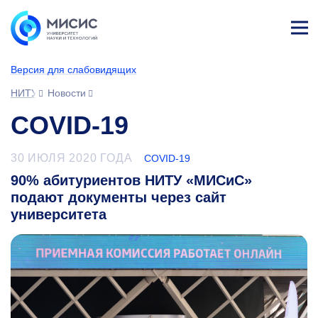
Лич
ны
Версия для слабовидящих
й
каб
НИТУ МИСИС
Новости
ине
т
COVID-19
30 ИЮЛЯ 2020 ГОДА
COVID-19
90% абитуриентов НИТУ «МИСиС»
подают документы через сайт
университета