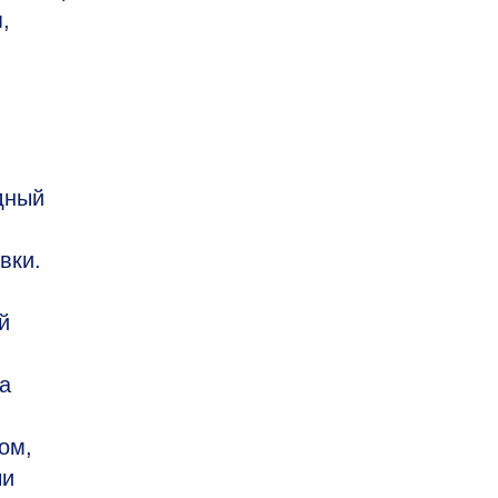
,
дный
вки.
й
а
ом,
чи