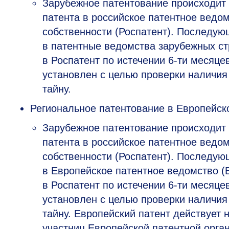
Зарубежное патентование происходит 
патента в российское патентное вед
собственности (Роспатент). Последую
в патентные ведомства зарубежных ст
в Роспатент по истечении
6-ти
месяцев,
установлен с целью проверки наличия
тайну.
Региональное патентование в Европейск
Зарубежное патентование происходит 
патента в российское патентное вед
собственности (Роспатент). Последую
в Европейское патентное ведомство (
в Роспатент по истечении
6-ти
месяцев,
установлен с целью проверки наличия
тайну. Европейский патент действует 
участниц Европейской патентной орга