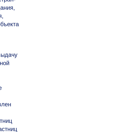
Дания,
я,
объекта
выдачу
ьной
е
влен
стниц
астниц