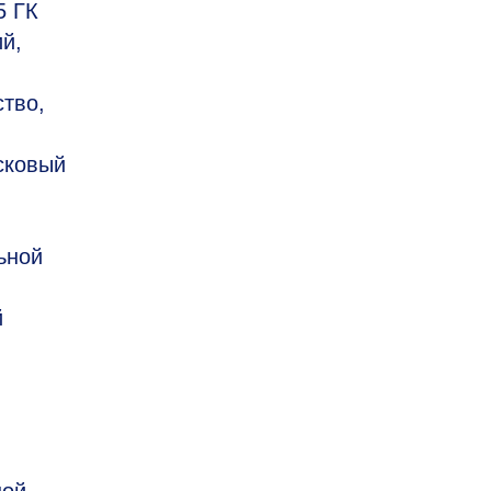
5 ГК
й,
тво,
сковый
ьной
й
ной