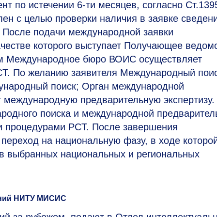
ент по истечении
6-ти
месяцев, согласно Ст.139
лен с целью проверки наличия в заявке сведени
. После подачи международной заявки
честве которого выступает Получающее ведомс
ем Международное бюро ВОИС осуществляет
CT. По желанию заявителя Международный пои
ународный поиск; Орган международной
т международную предварительную экспертизу.
родного поиска и международной предварител
и процедурами PCT. После завершения
переход на национальную фазу, в ходе которо
 в выбранных национальных и региональных
ений НИТУ МИСИС
ий за рубежом, подают в Отдел интеллектуаль