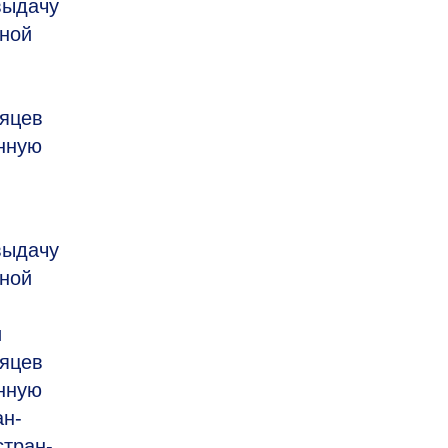
выдачу
ьной
сяцев
енную
выдачу
ьной
и
сяцев
енную
ан-
стран-