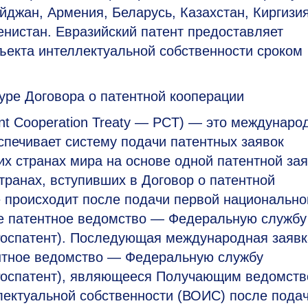
йджан, Армения, Беларусь, Казахстан, Киргизия
енистан. Евразийский патент предоставляет
ъекта интеллектуальной собственности сроком
ре Договора о патентной кооперации
ent Cooperation Treaty — PCT) — это междунаро
спечивает систему подачи патентных заявок
их странах мира на основе одной патентной зая
транах, вступивших в Договор о патентной
 происходит после подачи первой национально
ое патентное ведомство — Федеральную службу
Роспатент). Последующая международная заявк
ентное ведомство — Федеральную службу
(Роспатент), являющееся Получающим ведомств
лектуальной собственности (ВОИС) после пода