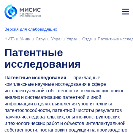
Лич
ны
Версия для слабовидящих
й
каб
НИТУ МИСИС
Университет
Структура университета
Управления
Управление науки (УН)
Отдел интеллектуальной 
Патентные иссле
ине
т
Патентные
исследования
Патентные исследования
— прикладные
комплексные научные исследования в сфере
интеллектуальной собственности, включающие поиск,
анализ и систематизацию патентной и иной
информации в целях выявления уровня техники,
патентоспособности, патентной чистоты результатов
научно-исследовательских, опытно-конструкторских
и технологических работ и объектов интеллектуальной
собственности, постановки продукции на производство,