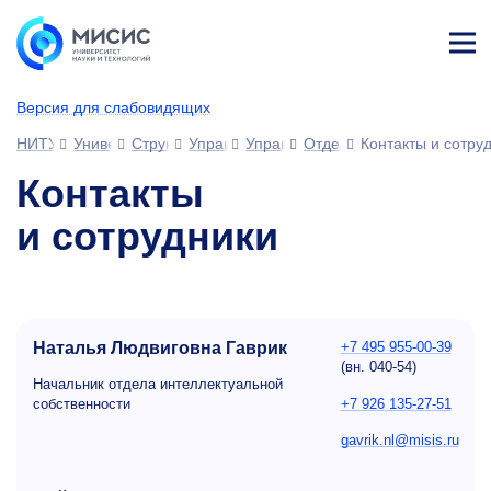
Лич
ны
Версия для слабовидящих
й
каб
НИТУ МИСИС
Университет
Структура университета
Управления
Управление науки (УН)
Отдел интеллектуальной 
Контакты и сотру
ине
т
Контакты
и сотрудники
Наталья Людвиговна Гаврик
+7 495 955-00-39
(вн.
040-54)
Начальник отдела интеллектуальной
+7 926 135-27-51
собственности
gavrik.nl@misis.ru