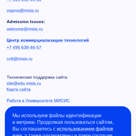
vopros@misis.ru
Admission Issues:
welcome@misis.ru
Центр коммерциализации технологий
+7 495 638-46-57
cctt@misis.ru
Техническая поддержка сайта:
site@edu.misis.ru
Карта сайта
Работа в Университете МИСИС
Сведения об образовательной организации
Мы используем файлы идентификации
и метрики. Продолжая пользоваться сайтом,
Информация о закупках
Вы соглашаетесь с
использованием файлов
Противодействие коррупции
куки
, а также ознакомлены и даете согласие
Политика конфиденциальности