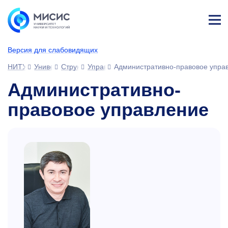
Лич
ны
Версия для слабовидящих
й
каб
НИТУ МИСИС
Университет
Структура университета
Управления
Административно-правовое упра
ине
т
Административно-
правовое управление