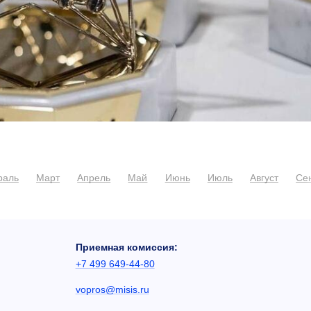
раль
Март
Апрель
Май
Июнь
Июль
Август
Се
Приемная комиссия:
+7 499 649-44-80
vopros@misis.ru