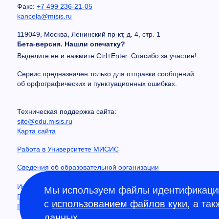
Факс:
+7 499 236-21-05
kancela@misis.ru
119049, Москва, Ленинский пр-кт, д. 4, стр. 1
Бета-версия. Нашли опечатку?
Выделите ее и нажмите Ctrl+Enter. Спасибо за участие!
Сервис предназначен только для отправки сообщений
об орфографических и пунктуационных ошибках.
Техническая поддержка сайта:
site@edu.misis.ru
Карта сайта
Работа в Университете МИСИС
Сведения об образовательной организации
Информация о закупках
Мы используем файлы идентификации
Противодействие коррупции
с
использованием файлов куки
, а та
Политика конфиденциальности
данных
.