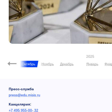
2025
Сентябрь
Октябрь
Ноябрь
Декабрь
Январь
Фев
Пресс-служба
press@edu.misis.ru
Канцелярия:
+7 495 955-00- 32