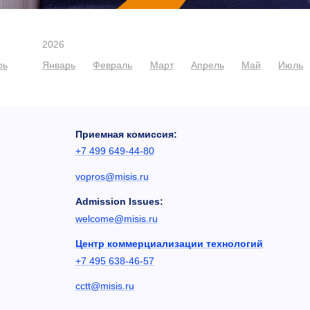
2026
рь
Январь
Февраль
Март
Апрель
Май
Июль
Приемная комиссия:
+7 499 649-44-80
vopros@misis.ru
Admission Issues:
welcome@misis.ru
Центр коммерциализации технологий
+7 495 638-46-57
cctt@misis.ru