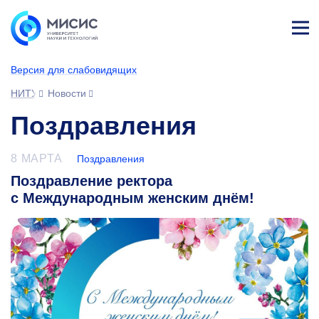
Лич
ны
Версия для слабовидящих
й
каб
НИТУ МИСИС
Новости
ине
т
Поздравления
8 МАРТА
Поздравления
Поздравление ректора
с Международным женским днём!