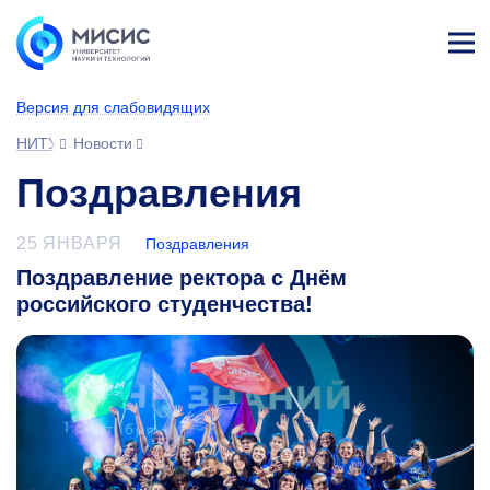
Лич
ны
Версия для слабовидящих
й
каб
НИТУ МИСИС
Новости
ине
т
Поздравления
25 ЯНВАРЯ
Поздравления
Поздравление ректора с Днём
российского студенчества!