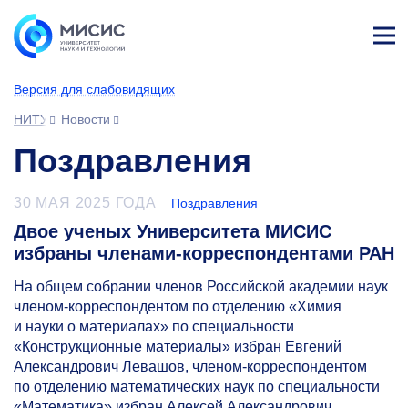
Лич
ны
Версия для слабовидящих
й
каб
НИТУ МИСИС
Новости
ине
т
Поздравления
30 МАЯ 2025 ГОДА
Поздравления
Двое ученых Университета МИСИС
избраны членами-корреспондентами РАН
На общем собрании членов Российской академии наук
членом-корреспондентом по отделению «Химия
и науки о материалах» по специальности
«Конструкционные материалы» избран Евгений
Александрович Левашов, членом-корреспондентом
по отделению математических наук по специальности
«Математика» избран Алексей Александрович