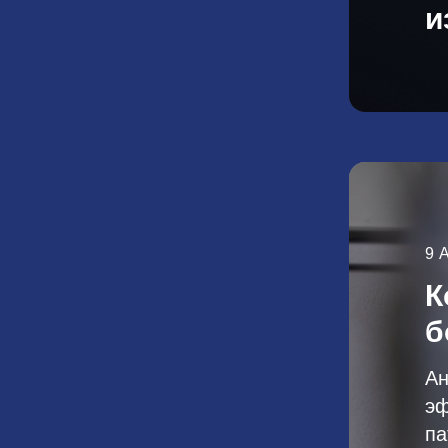
и
9 
К
б
Ан
эф
па