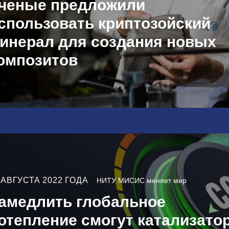
ченые предложили
спользовать криптозойский
инерал для создания новых
омпозитов
 АВГУСТА 2022 ГОДА
НИТУ МИСИС меняет мир
амедлить глобальное
отепление смогут катализато