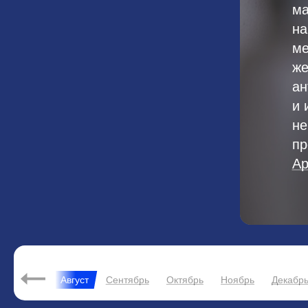
ма
на
ме
же
ан
и 
не
пр
Ap
ь
Июль
Август
Сентябрь
Октябрь
Ноябрь
Декабр