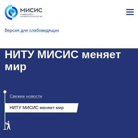
Лич
ны
Версия для слабовидящих
й
каб
НИТУ МИСИС
Новости
ине
т
НИТУ МИСИС меняет
мир
Свежие новости
НИТУ МИСИС меняет мир
2