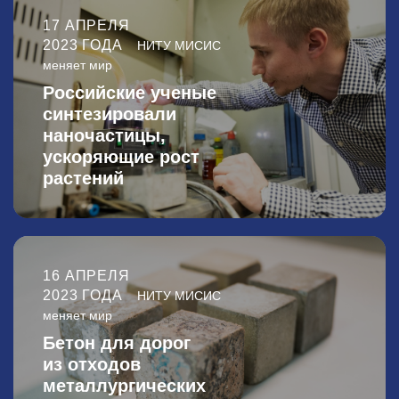
17 АПРЕЛЯ
2023 ГОДА
НИТУ МИСИС
меняет мир
Российские ученые
синтезировали
наночастицы,
ускоряющие рост
растений
16 АПРЕЛЯ
2023 ГОДА
НИТУ МИСИС
меняет мир
Бетон для дорог
из отходов
металлургических