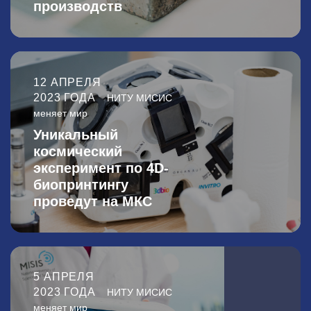
производств
12 АПРЕЛЯ
2023 ГОДА
НИТУ МИСИС
меняет мир
Уникальный
космический
эксперимент по 4D-
биопринтингу
проведут на МКС
5 АПРЕЛЯ
2023 ГОДА
НИТУ МИСИС
меняет мир