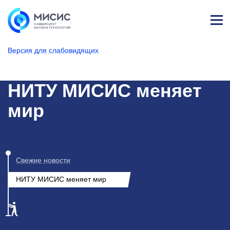
Лич
ны
Версия для слабовидящих
й
каб
НИТУ МИСИС
Новости
ине
т
НИТУ МИСИС меняет
мир
Свежие новости
НИТУ МИСИС меняет мир
8