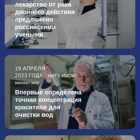
лекарство от рака
двойного действия
предложено
российскими
учеными
19 АПРЕЛЯ
2023 ГОДА
НИТУ МИСИС
меняет мир
Впервые определена
точная концентрация
красителя для
очистки вод