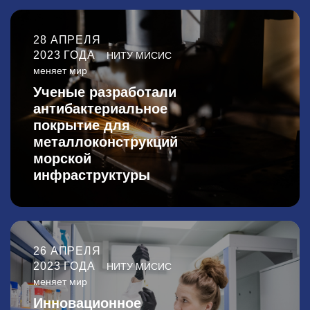
28 АПРЕЛЯ
2023 ГОДА
НИТУ МИСИС
меняет мир
Ученые разработали
антибактериальное
покрытие для
металлоконструкций
морской
инфраструктуры
26 АПРЕЛЯ
2023 ГОДА
НИТУ МИСИС
меняет мир
Инновационное