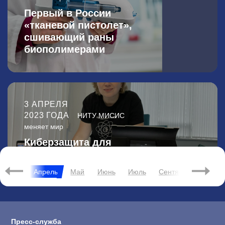
Первый в России
«тканевой пистолет»,
сшивающий раны
биополимерами
3 АПРЕЛЯ
2023 ГОДА
НИТУ МИСИС
меняет мир
Киберзащита для
робота-хирурга
Март
Апрель
Май
Июнь
Июль
Сентябрь
Октяб
Пресс-служба