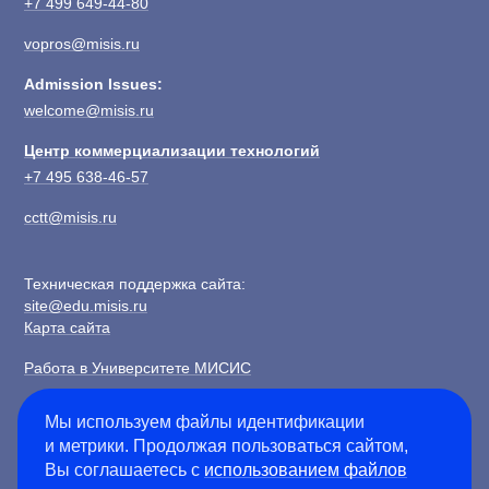
+7 499 649-44-80
vopros@misis.ru
Admission Issues:
welcome@misis.ru
Центр коммерциализации технологий
+7 495 638-46-57
cctt@misis.ru
Техническая поддержка сайта:
site@edu.misis.ru
Карта сайта
Работа в Университете МИСИС
Сведения об образовательной организации
Мы используем файлы идентификации
и метрики. Продолжая пользоваться сайтом,
Информация о закупках
Вы соглашаетесь с
использованием файлов
Противодействие коррупции