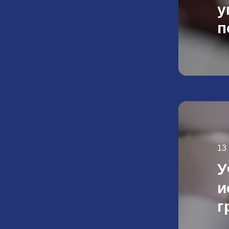
у
п
13
У
и
г