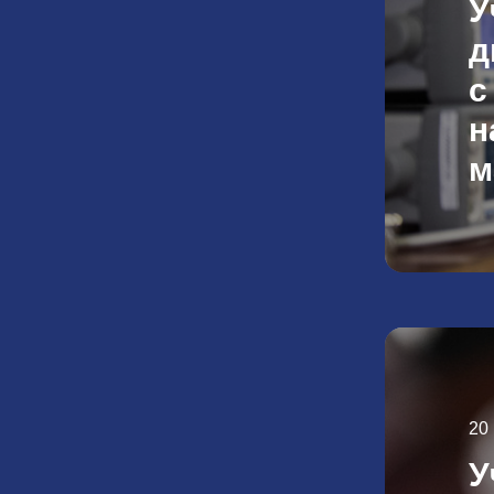
У
д
с
н
м
20
У