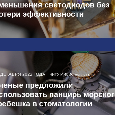
меньшения светодиодов без
отери эффективности
 ДЕКАБРЯ 2022 ГОДА
НИТУ МИСИС меняет мир
ченые предложили
спользовать панцирь морског
ребешка в стоматологии