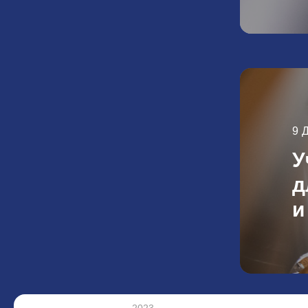
9 
У
д
и