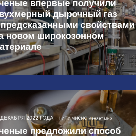
ченые впервые получили
вухмерный дырочный газ
 предсказанными свойствами
а новом широкозонном
атериале
 ДЕКАБРЯ 2022 ГОДА
НИТУ МИСИС меняет мир
ченые предложили способ