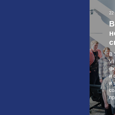
22
В
н
с
В 
VI
фо
и 
и 
со
пр