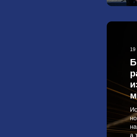
19
Б
р
и
м
Ис
но
на
а 