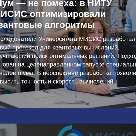
ум — не помеха: в НИТУ
ИСИС оптимизировали
вантовые алгоритмы
следователи Университета МИСИС разработал
вый протокол для квантовых вычислений,
учшающий поиск оптимальных решений. Подхо
нован на целенаправленном запуске специаль
налов шума. В перспективе разработка позволи
высить точность и скорость вычислений.