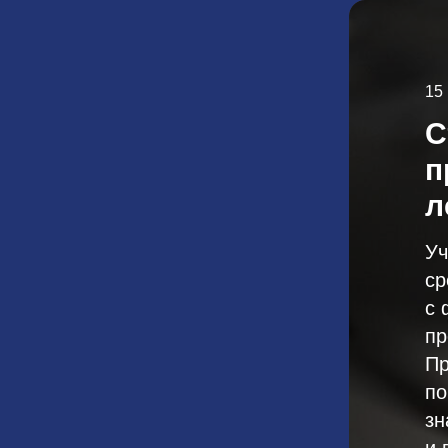
15
С
п
л
Уч
ср
с 
пр
Пр
по
зн
и 