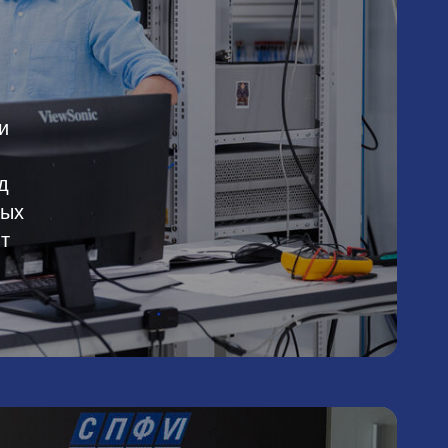
и
д
ных
т