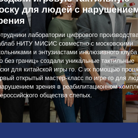
оску для людей с нарушение
рения
трудники лаборатории цифрового производств
блаб НИТУ МИСИС совместно с московскими
ольниками и энтузиастами инклюзивного клуба
о без границ» создали уникальные тактильные
ски для китайской игры го. С их помощью прош
рвый открытый мастер-класс по игре го для лю
нарушением зрения в реабилитационном компл
ероссийского общества слепых.