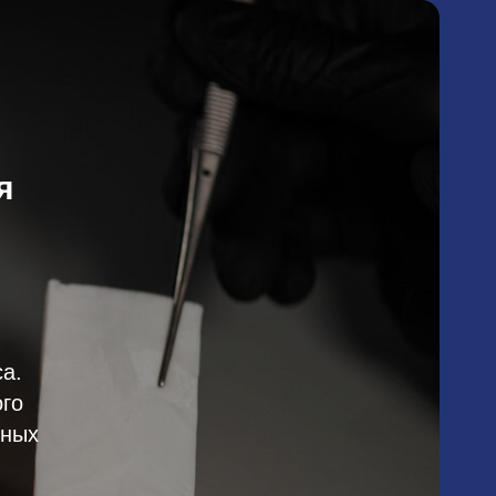
я
а.
го
бных