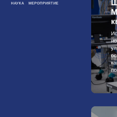
Ш
НАУКА
МЕРОПРИЯТИЕ
М
к
Ис
но
ул
ос
ка
по