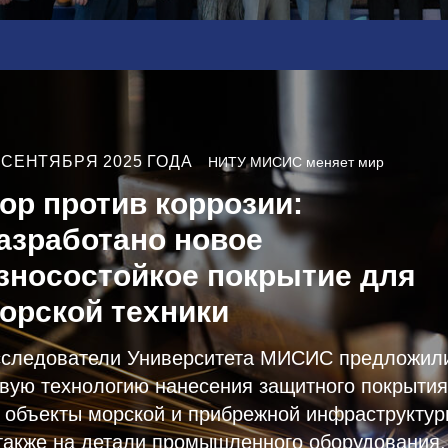
 СЕНТЯБРЯ 2025 ГОДА
НИТУ МИСИС меняет мир
ор против коррозии:
азработано новое
зносостойкое покрытие для
орской техники
следователи Университета МИСИС предложил
вую технологию нанесения защитного покрытия
 объекты морской и прибрежной инфраструктур
также на детали промышленного оборудования,