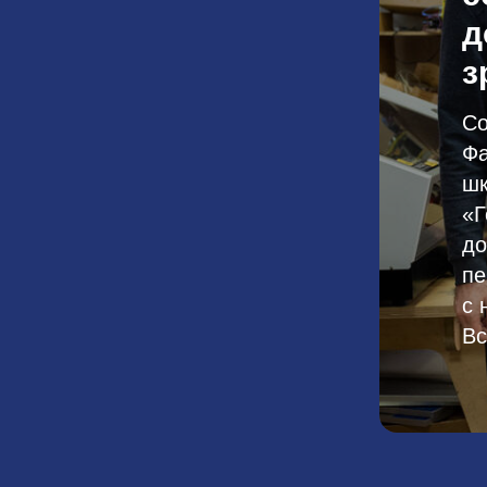
д
з
Со
Фа
шк
«Г
до
пе
с 
Вс