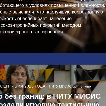
ботающего в условиях повышенной влажности.
ёные выяснили, что наилучшую коррозионную
ойкость обеспечивает нанесение
сокоэнтропийных покрытий методом
ектроискрового легирования.
 СЕНТЯБРЯ 2025 ГОДА
НИТУ МИСИС меняет мир
о без границ: в НИТУ МИСИС
оздали игровую тактильную