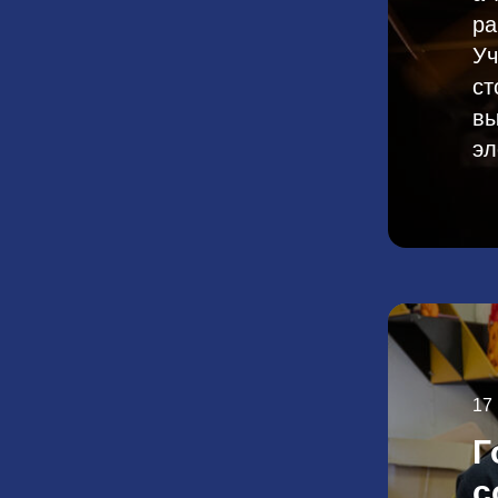
ра
Уч
ст
вы
эл
17
Г
с