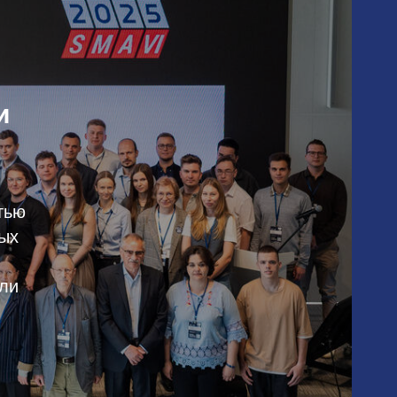
и
тью
ых
ли