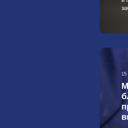
за
15
М
б
п
в