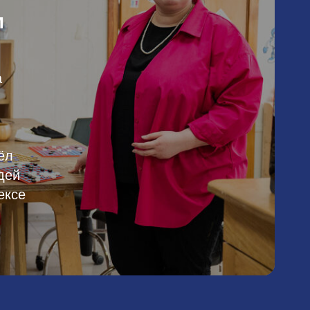
м
а
ёл
дей
ексе