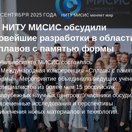
 СЕНТЯБРЯ 2025 ГОДА
НИТУ МИСИС меняет мир
 НИТУ МИСИС обсудили
овейшие разработки в област
плавов с памятью формы
Университете МИСИС состоялась
 Международная конференция «Сплавы с памя
рмы». Мероприятие объединило ведущих учён
специалистов из более чем 15 российских
зарубежных научных центров. Участники обсуди
временные исследования и перспективы
именения новых материалов и технологий.