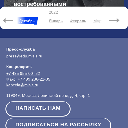
востребованными
металлами
2022
Ноябрь
Декабрь
Январь
Февраль
Март
Апрель
Пресс-служба
press@edu.misis.ru
Канцелярия:
+7 495 955-00- 32
Факс:
+7 499 236-21-05
kancela@misis.ru
119049, Москва, Ленинский пр-кт, д. 4, стр. 1
НАПИСАТЬ НАМ
ПОДПИСАТЬСЯ НА РАССЫЛКУ