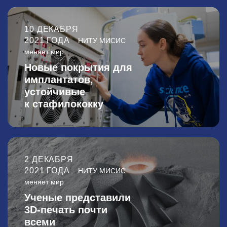
10 ДЕКАБРЯ
2021 ГОДА
НИТУ МИСИС
меняет мир
Новые покрытия для
имплантатов,
устойчивые
к стафилококку
2 ДЕКАБРЯ
2021 ГОДА
НИТУ МИСИС
меняет мир
Ученые представили
3D-печать почти
всеми