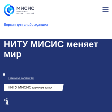
Лич
ны
Версия для слабовидящих
й
каб
НИТУ МИСИС
Новости
ине
т
НИТУ МИСИС меняет
мир
Свежие новости
НИТУ МИСИС меняет мир
2