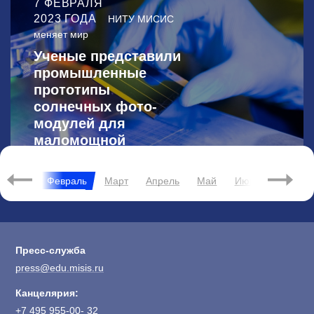
7 ФЕВРАЛЯ
2023 ГОДА
НИТУ МИСИС
меняет мир
Ученые представили
промышленные
прототипы
солнечных фото-
модулей для
маломощной
электроники
2023
Январь
Февраль
Март
Апрель
Май
Июнь
Июль
Пресс-служба
press@edu.misis.ru
Канцелярия:
+7 495 955-00- 32