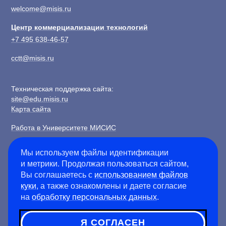
welcome@misis.ru
Центр коммерциализации технологий
+7 495 638-46-57
cctt@misis.ru
Техническая поддержка сайта:
site@edu.misis.ru
Карта сайта
Работа в Университете МИСИС
Сведения об образовательной организации
Мы используем файлы идентификации
и метрики. Продолжая пользоваться сайтом,
Информация о закупках
Вы соглашаетесь с
использованием файлов
Противодействие коррупции
куки
, а также ознакомлены и даете согласие
Политика конфиденциальности
на
обработку персональных данных
.
Я СОГЛАСЕН
©
2026
Университет науки и технологий МИСИС