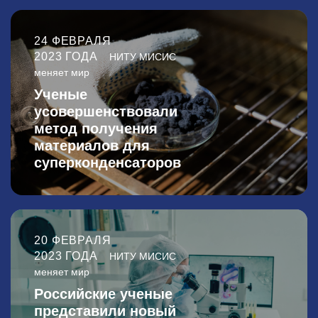
24 ФЕВРАЛЯ
2023 ГОДА
НИТУ МИСИС
меняет мир
Ученые
усовершенствовали
метод получения
материалов для
суперконденсаторов
20 ФЕВРАЛЯ
2023 ГОДА
НИТУ МИСИС
меняет мир
Российские ученые
представили новый