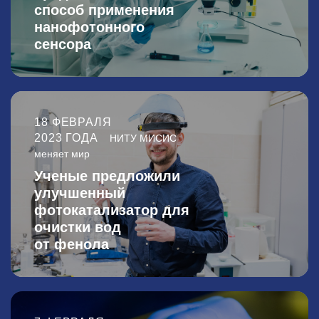
способ применения
нанофотонного
сенсора
18 ФЕВРАЛЯ
2023 ГОДА
НИТУ МИСИС
меняет мир
Ученые предложили
улучшенный
фотокатализатор для
очистки вод
от фенола