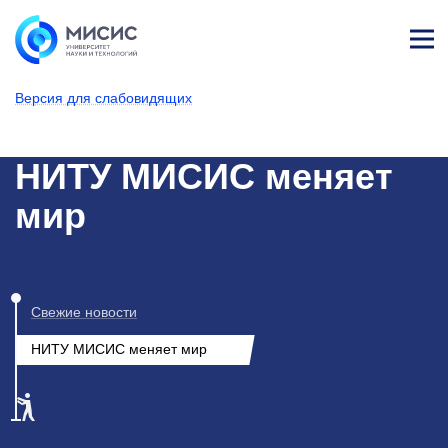
Лич
ны
Версия для слабовидящих
й
каб
НИТУ МИСИС
Новости
ине
т
НИТУ МИСИС меняет
мир
Свежие новости
НИТУ МИСИС меняет мир
4