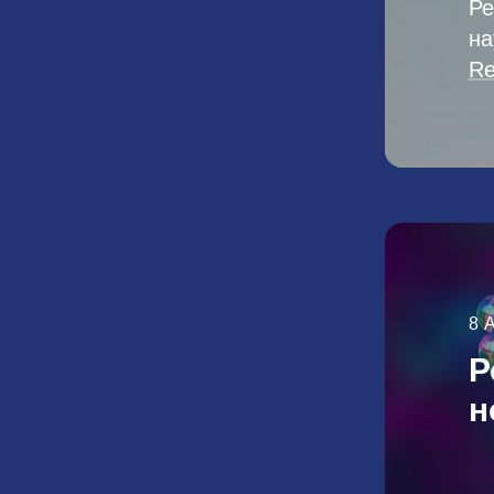
Ре
на
Re
8 
Р
н