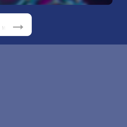
Март
Апрель
Май
Июнь
Июль
Сентябрь
Октяб