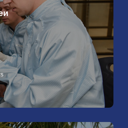
еи
cs