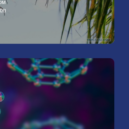
ом
ion