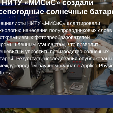
 НИТУ «МИСиС» создали
сепогодные солнечные батар
ециалисты НИТУ «МИСиС» адаптировали
хнологию нанесения полупроводниковых слоев
сткремниевых фотопреобразователей
промышленным стандартам, что позволит
ешевить и упростить производство солнечных
тарей. Результаты исследования опубликованы
международном научном журнале
Applied Physi
tters.