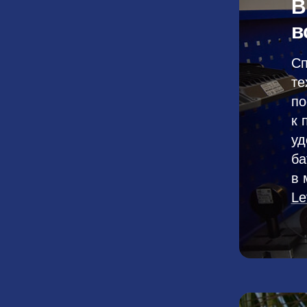
В
в
Сп
те
по
к 
уд
ба
в 
Le