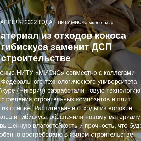
 АПРЕЛЯ 2022 ГОДА
НИТУ МИСИС меняет мир
атериал из отходов кокоса
 гибискуса заменит ДСП
 строительстве
еные НИТУ «МИСиС» совместно с коллегами
 Федерального технологического университета
Акуре (Нигерия) разработали новую технологию
готовления строительных композитов и плит
 их основе. Растительные отходы из волокон
коса и гибискуса обеспечили новому материалу
вышенную влагостойкость и прочность, что буд
обенно востребовано в жилом строительстве.