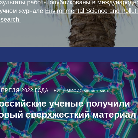
зультаты работы опубликованы в международн
учном журнале
Environmental Science and Pollut
search.
АПРЕЛЯ 2022 ГОДА
НИТУ МИСИС меняет мир
оссийские ученые получили
овый сверхжесткий материал