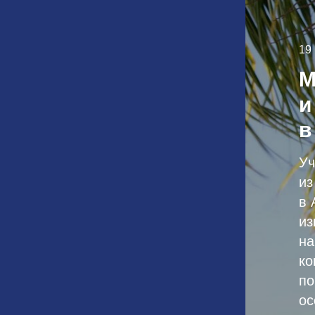
19
М
и
в
Уч
из
в 
из
на
ко
по
ос