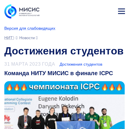
Лич
ны
Версия для слабовидящих
й
каб
НИТУ МИСИС
Новости
ине
т
Достижения студентов
31 МАРТА 2023 ГОДА
Достижения студентов
Команда НИТУ МИСИС в финале ICPC