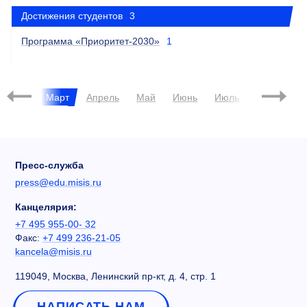
Достижения студентов
3
Программа «Приоритет-2030»
1
евраль
Март
Апрель
Май
Июнь
Июль
Август
Пресс-служба
press@edu.misis.ru
Канцелярия:
+7 495 955-00- 32
Факс:
+7 499 236-21-05
kancela@misis.ru
119049, Москва, Ленинский пр-кт, д. 4, стр. 1
НАПИСАТЬ НАМ