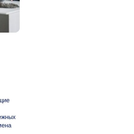
щие
бежных
мена