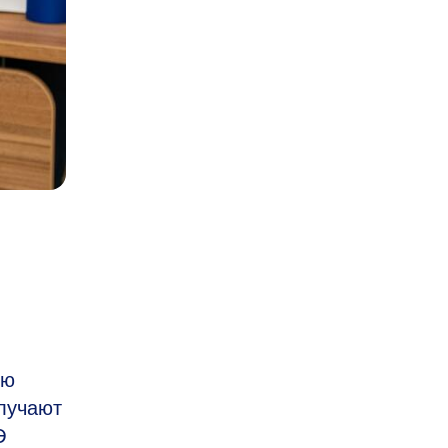
ню
олучают
Э