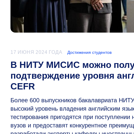
17 ИЮНЯ 2024 ГОДА
Достижения студентов
В НИТУ МИСИС можно полу
подтверждение уровня анг
CEFR
Более 600 выпускников бакалавриата НИ
высокий уровень владения английским языко
тестирования пригодятся при поступлении 
вузов и предоставят конкурентное преимущ
разработали эксперты кафедры иностранны