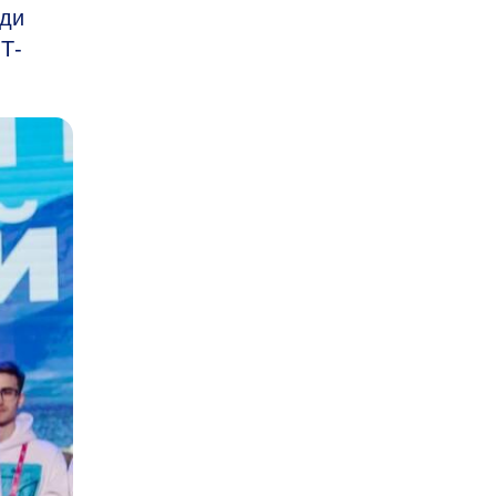
еди
Т-