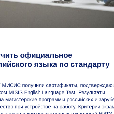
чить официальное
лийского языка по стандарту
ТУ МИСИС получили сертификаты, подтверждаю
м MISIS English Language Test. Результаты
на магистерские программы российских и зару
ество при устройстве на работу. Критерии экза
х языков и коммуникативных технологий НИТУ