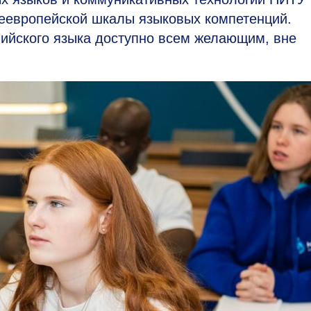
еевропейской шкалы языковых компетенций.
лийского языка доступно всем желающим, вне