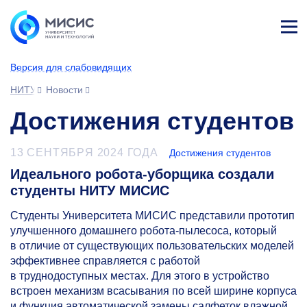
Лич
ны
Версия для слабовидящих
й
каб
НИТУ МИСИС
Новости
ине
т
Достижения студентов
13 СЕНТЯБРЯ 2024 ГОДА
Достижения студентов
Идеального робота-уборщика создали
студенты НИТУ МИСИС
Студенты Университета МИСИС представили прототип
улучшенного домашнего робота-пылесоса, который
в отличие от существующих пользовательских моделей
эффективнее справляется с работой
в труднодоступных местах. Для этого в устройство
встроен механизм всасывания по всей ширине корпуса
и функция автоматической замены салфеток влажной