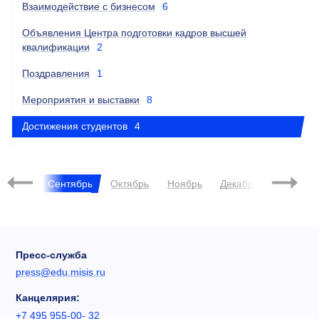
Взаимодействие с бизнесом
6
Объявления Центра подготовки кадров высшей
квалификации
2
Поздравления
1
Мероприятия и выставки
8
Достижения студентов
4
2025
Август
Сентябрь
Октябрь
Ноябрь
Декабрь
Янва
Пресс-служба
press@edu.misis.ru
Канцелярия:
+7 495 955-00- 32