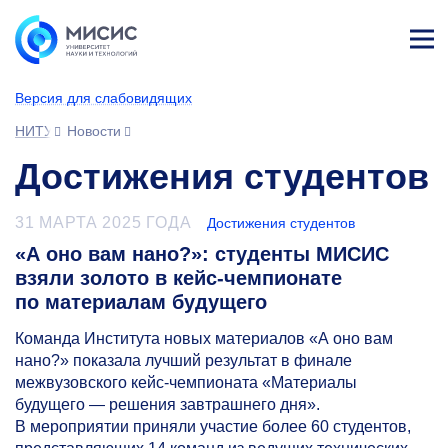
Лич
ны
Версия для слабовидящих
й
каб
НИТУ МИСИС
Новости
ине
т
Достижения студентов
31 МАРТА 2025 ГОДА
Достижения студентов
«А оно вам нано?»: студенты МИСИС
взяли золото в кейс-чемпионате
по материалам будущего
Команда Института новых материалов «А оно вам
нано?» показала лучший результат в финале
межвузовского кейс-чемпионата «Материалы
будущего — решения завтрашнего дня».
В мероприятии приняли участие более 60 студентов,