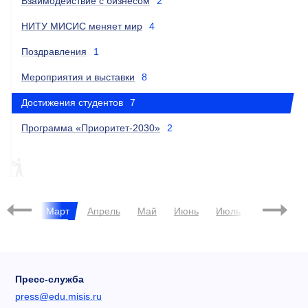
Взаимодействие с бизнесом
2
НИТУ МИСИС меняет мир
4
Поздравления
1
Мероприятия и выставки
8
Достижения студентов
7
Программа «Приоритет-2030»
2
ПИЛОТНЫЙ ПРОЕКТ
ДОСТИЖЕНИЯ СТУДЕНТОВ
2025
Январь
Март
Апрель
Май
Июнь
Июль
Август
Пресс-служба
press@edu.misis.ru