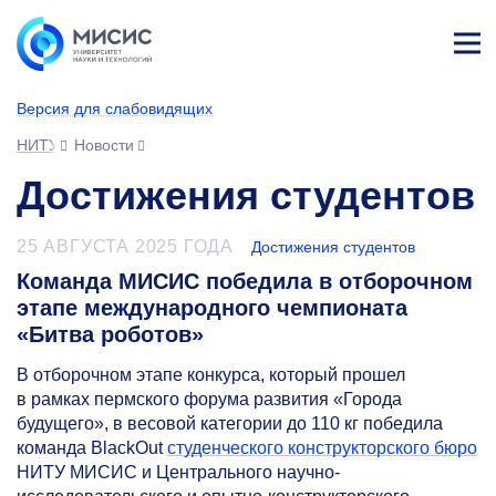
Лич
ны
Версия для слабовидящих
й
каб
НИТУ МИСИС
Новости
ине
т
Достижения студентов
25 АВГУСТА 2025 ГОДА
Достижения студентов
Команда МИСИС победила в отборочном
этапе международного чемпионата
«Битва роботов»
В отборочном этапе конкурса, который прошел
в рамках пермского форума развития «Города
будущего», в весовой категории до 110 кг победила
команда BlackOut
студенческого конструкторского бюро
НИТУ МИСИС и Центрального научно-