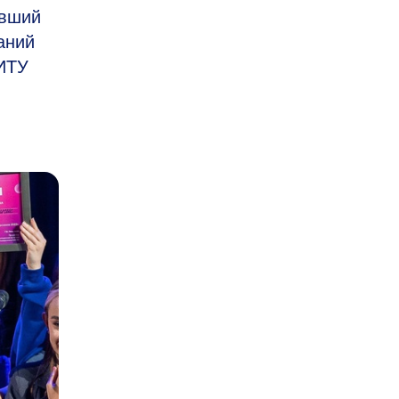
ивший
аний
НИТУ