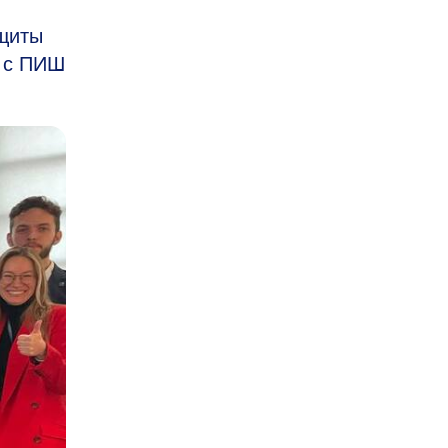
ащиты
о с ПИШ