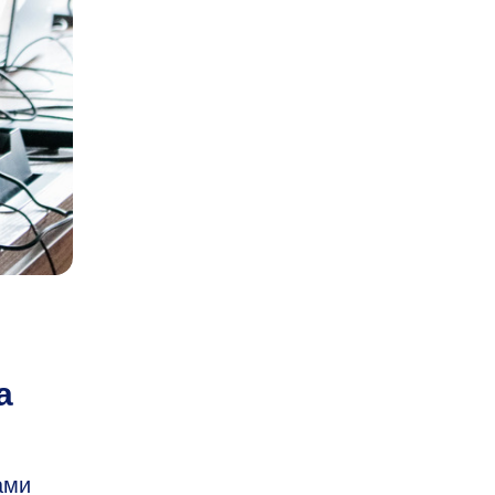
а
ами