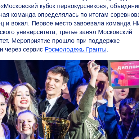
 «Московский кубок первокурсников», объедин
вная команда определялась по итогам соревнов
ец и вокал. Первое место завоевала команда 
кого университета, третье занял Московский
итет. Мероприятие прошло при поддержке
и через сервис
Росмолодежь.Гранты
.