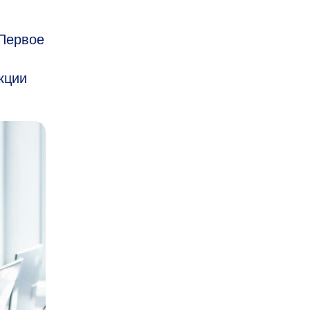
 Первое
кции