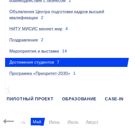
Взаимодействие с бизнесом
2
Объявления Центра подготовки кадров высшей
квалификации
2
НИТУ МИСИС меняет мир
4
Поздравления
2
Мероприятия и выставки
14
Достижения студентов
7
Программа «Приоритет-2030»
1
ПИЛОТНЫЙ ПРОЕКТ
ОБРАЗОВАНИЕ
CASE-IN
МЕРОПРИЯТИЕ
рт
Апрель
Май
Июнь
Июль
Август