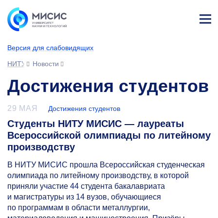
Лич
ны
Версия для слабовидящих
й
каб
НИТУ МИСИС
Новости
ине
т
Достижения студентов
29 МАЯ
Достижения студентов
Студенты НИТУ МИСИС — лауреаты
Всероссийской олимпиады по литейному
производству
В НИТУ МИСИС прошла Всероссийская студенческая
олимпиада по литейному производству, в которой
приняли участие 44 студента бакалавриата
и магистратуры из 14 вузов, обучающиеся
по программам в области металлургии,