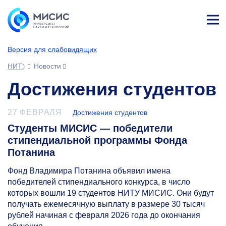
Лич
ны
Версия для слабовидящих
й
каб
НИТУ МИСИС
Новости
ине
т
Достижения студентов
27 ФЕВРАЛЯ
Достижения студентов
Студенты МИСИС — победители
стипендиальной программы Фонда
Потанина
Фонд Владимира Потанина объявил имена
победителей стипендиального конкурса, в число
которых вошли 19 студентов НИТУ МИСИС. Они будут
получать ежемесячную выплату в размере 30 тысяч
рублей начиная с февраля 2026 года до окончания