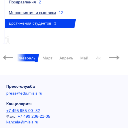
Поздравления
2
Мероприятия и выставки
12
Достижения студентов
3
ПИЛОТНЫЙ ПРОЕКТ
2026
Январь
Февраль
Март
Апрель
Май
Июнь
Июль
Пресс-служба
press@edu.misis.ru
Канцелярия:
+7 495 955-00- 32
Факс:
+7 499 236-21-05
kancela@misis.ru