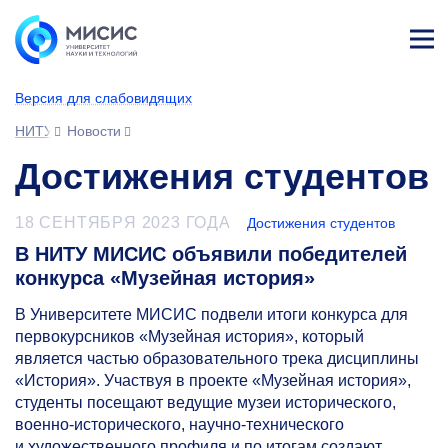
Лич
ны
Версия для слабовидящих
й
каб
НИТУ МИСИС
Новости
ине
т
Достижения студентов
18 СЕНТЯБРЯ 2023 ГОДА
Достижения студентов
В НИТУ МИСИС объявили победителей
конкурса «Музейная история»
В Университете МИСИС подвели итоги конкурса для
первокурсников «Музейная история», который
является частью образовательного трека дисциплины
«История». Участвуя в проекте «Музейная история»,
студенты посещают ведущие музеи исторического,
военно-исторического, научно-технического
и художественного профиля и по итогам создают